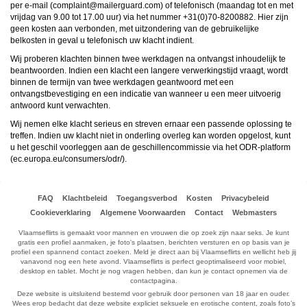
ongeschikte online content in aanraking komen. Daarvoor enkele tips:
per e-mail (
moc.draugreliam@tnialpmoc
) of telefonisch (maandag tot en met
Installeer programma’s voor ouderlijk toezicht op jouw apparaat
. Voorbeelden van
vrijdag van 9.00 tot 17.00 uur) via het nummer +31(0)70-8200882. Hier zijn
programma’s voor ouderlijk toezicht zijn
Netnanny
,
Connectsafely
,
Kaspersky
en
geen kosten aan verbonden, met uitzondering van de gebruikelijke
Norton
. Deze programma’s werken zodanig dat toegang tot specifieke websites en
belkosten in geval u telefonisch uw klacht indient.
online inhoud worden geblokkeerd. Vaak blokkeren deze programma’s standaard al
een groot aantal websites waarvan algemeen verondersteld wordt dat deze
Wij proberen klachten binnen twee werkdagen na ontvangst inhoudelijk te
ongeschikt zijn voor minderjarigen. Door middel van updates kunnen daar steeds
beantwoorden. Indien een klacht een langere verwerkingstijd vraagt, wordt
nieuwe websites aan worden toegevoegd.
Neem contact op met jouw internetprovider
. Er zijn internetproviders die het mogelijk
binnen de termijn van twee werkdagen geantwoord met een
maken dat bepaalde informatie van internet wordt gefilterd. Je kunt jouw
ontvangstbevestiging en een indicatie van wanneer u een meer uitvoerig
internetprovider raadplegen om na te vragen of deze service ook voor jou mogelijk
antwoord kunt verwachten.
is.
Controleer jouw webbrowser
. Informeer je over de werking van jouw webbrowser
Wij nemen elke klacht serieus en streven ernaar een passende oplossing te
zodat je kunt zien welke websites door jouw minderjarige kinderen zijn bezocht.
treffen. Indien uw klacht niet in onderling overleg kan worden opgelost, kunt
Door in geval van ongewenste sitebezoeken jouw minderjarige kinderen daarop
u het geschil voorleggen aan de geschillencommissie via het ODR-platform
aan te spreken, kun je jouw kinderen leren dat de websites niet voor hun geschikt
zijn. Bovendien kun je naar aanleiding daarvan beoordelen in hoeverre jouw kind
(
ec.europa.eu/consumers/odr/
).
geïnteresseerd is in bepaalde websites, zodat je bovenstaande tips kunt hanteren.
Praat met jouw kinderen
. Leer jouw minderjarige kinderen dat ze nooit
persoonsgegevens of persoonlijke informatie via internet moeten verstrekken aan
vreemden, bijvoorbeeld via een chatwebsite. Leer ze ook dat niet iedereen op
FAQ
Klachtbeleid
Toegangsverbod
Kosten
Privacybeleid
internet hoeft te zijn wie ze zeggen te zijn en dat men wel eens verkeerde
Cookieverklaring
Algemene Voorwaarden
Contact
Webmasters
bedoelingen kan hebben als iemand via het internet contact opneemt met jouw
kind. Vertel jouw kinderen bovendien dat ze niet met vreemde andere minderjarigen
Vlaamseflirts is gemaakt voor mannen en vrouwen die op zoek zijn naar seks. Je kunt
die zij online hebben ontmoet, moeten afspreken zonder daarover eerst met jou te
gratis een profiel aanmaken, je foto's plaatsen, berichten versturen en op basis van je
overleggen. Ook is het raadzaam jouw kind te vertellen dat hij jou meteen moet
profiel een spannend contact zoeken. Meld je direct aan bij Vlaamseflirts en wellicht heb jij
laten weten wanneer iemand op internet contact met hem opneemt of wanneer
vanavond nog een hete avond. Vlaamseflirts is perfect geoptimaliseerd voor mobiel,
jouw kind seksueel getinte content of andere content waarvan hij schrikt, op
desktop en tablet. Mocht je nog vragen hebben, dan kun je contact opnemen via de
internet tegenkomt.
contactpagina.
Via deze website verleent
, de exploitant van deze website,
chatdiensten voor entertainmentdoeleinden. Om van deze diensten gebruik te kunnen
Deze website is uitsluitend bestemd voor gebruik door personen van 18 jaar en ouder.
maken, heb je credits nodig. Je ontvangt er bij jouw aanmelding een paar gratis, maar
Wees erop bedacht dat deze website expliciet seksuele en erotische content, zoals foto’s