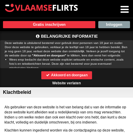
Gratis inschrijven
BELANGRIJKE INFORMATIE
Deze website is uitsluitend bestemd voor gebruik door personen van 18 jaar en ouder.
Door deze website te gebruiken, verklaar je de leeftijd van 18 jaar te hebben bereikt. Ben
je nog geen 18 jaar, verlaat deze website dan onmiddellijk. Verleen je jezelf toegang tot
de website door op
"Akkoord en doorgaan"
te klikken, lees dan eerst het volgende:
Wees erop bedacht dat deze website expliciet seksuele en erotische content, zoals
foto’s en tekstberichten bevat. Deze zijn niet bestemd voor jouw eventueel
minderjarige kinderen.
gebruikt functionele, analytische cookies, social media cookies en
Akkoord en doorgaan
vergelijkbare technieken, zoals Google Webmaster Tools, Google Analytics, Alexa
Certify, Yandex, Hotjar, Histats en Statcounter die automatisch gegevens kunnen
Website verlaten
verzamelen wanneer je de website bezoekt. De gegevens verkregen uit de cookies,
worden gedeeld met derden die de programmatuur daarvoor beschikbaar stellen
Klachtbeleid
teneinde het voor
mogelijk te maken.
Wees voorzichtig bij het praten met vreemden via deze website. Je weet immers nooit
of ze goede of verkeerde bedoelingen hebben. Gebruik dan ook nooit jouw
achternaam, e-mailadres, huis- of werkadres, telefoonnummer of andere naar jou
Als gebruiker van deze website is het van belang dat u van de informatie op
herleidbare gegevens op deze website.
deze website kunt afleiden wat u redelijkerwijs van ons mag verwachten.
Zet iemand jou onder druk op deze website, bijvoorbeeld om persoonlijke of financiële
Indien u om welke reden dan ook een klacht over ons hebt, dan kunt u deze
gegevens te verstrekken? Stop dan meteen met het communiceren met deze persoon.
klacht, volledig en duidelijk omschreven, bij ons indienen.
Let er ook op dat mensen in staat zijn op een listige manier dergelijke gegevens van je
te verkrijgen. Communiceer daarom altijd oplettend en voorzichtig via deze website.
Klachten kunnen ingediend worden via de contactpagina op deze website,
Voorkom dat jouw minderjarige kinderen met erotische of anderszins voor minderjarigen